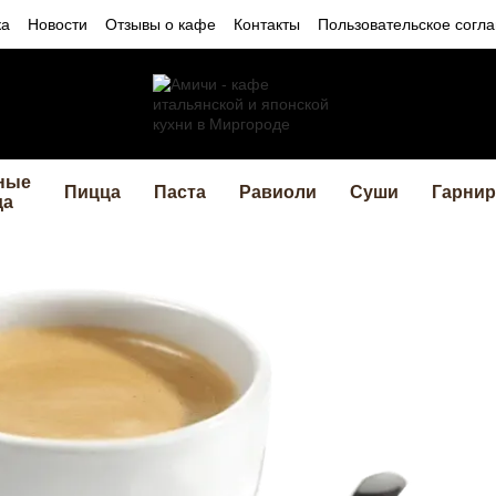
ка
Новости
Отзывы о кафе
Контакты
Пользовательское согл
ные
Пицца
Паста
Равиоли
Суши
Гарни
да