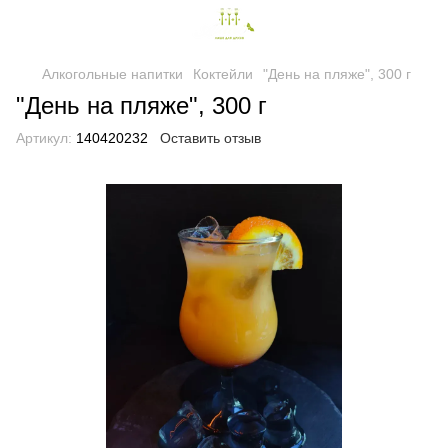
Алкогольные напитки
Коктейли
"День на пляже", 300 г
"День на пляже", 300 г
Артикул:
140420232
Оставить отзыв