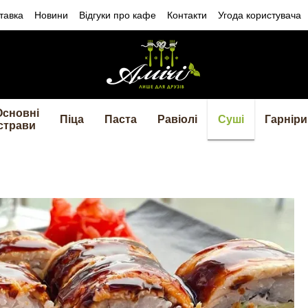
тавка
Новини
Відгуки про кафе
Контакти
Угода користувача
Основні
Піца
Паста
Равіолі
Суші
Гарніри
страви