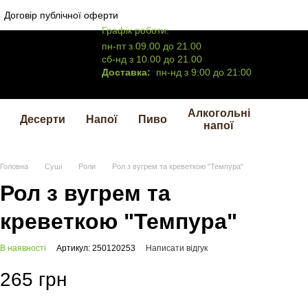
Договір публічної оферти
Графік роботи:
пн-пт з 09.00 до 21.00
сб-нд з 10.00 до 21.00
Доставка:
пн-нд з 9:00 до 21:00
Алкогольні
Десерти
Напої
Пиво
напої
Головна
Суші
Роли
Рол з вугрем та креветкою "Темпура"
Рол з вугрем та
креветкою "Темпура"
В наявності
Артикул: 250120253
Написати відгук
265 грн