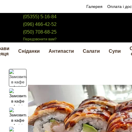
Перейти до основного контенту
Галерея
Оплата і дос
(05355) 5-16-84
(096) 466-42-52
(050) 708-68-25
Передзвонити вам?
рави
Сніданки
Антипасти
Салати
Супи
сяця