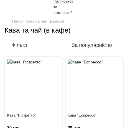
Напої
Кава та чай (в кафе)
Кава та чай (в кафе)
Фільтр
За популярністю
Кава "Рістретто"
Кава "Еспрессо"
20 грн
30 грн