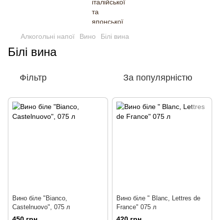
Алкогольні напої
Вино
Білі вина
Білі вина
Фільтр
За популярністю
Вино біле "Bianco,
Вино біле " Blanc, Lettres de
Castelnuovo", 075 л
France" 075 л
450 грн
420 грн