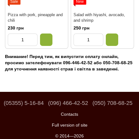
Sale
New
Pizza with pork, pineapple and
Salad with hiyashi, avocado,
chili
and shrimp
230 грн
250 грн
Внимание! Перед тим, як випустити оплату онлайн,
просимо зателефонувати 096-446-42-52 або 050-708-68-25
для уточнення наявності страв і світла в заведенні.
(05355) 5-16-84
(096) 466-42-52
(050) 708-68-25
Contacts
Full version of site
© 2014—2026