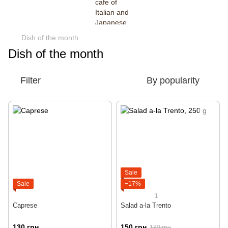
Dish of the month
Dish of the month
Filter
By popularity
Sale
Sale
−17%
1
Caprese
Salad a-la Trento
130 грн
150 грн
180 грн