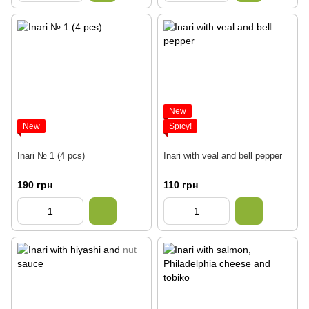
New
New
Spicy!
Inari № 1 (4 pcs)
Inari with veal and bell pepper
190 грн
110 грн