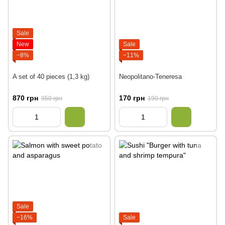
Sale
New
Sale
−8%
−11%
A set of 40 pieces (1,3 kg)
Neopolitano-Teneresa
870 грн
170 грн
950 грн
190 грн
Sale
−16%
Sale