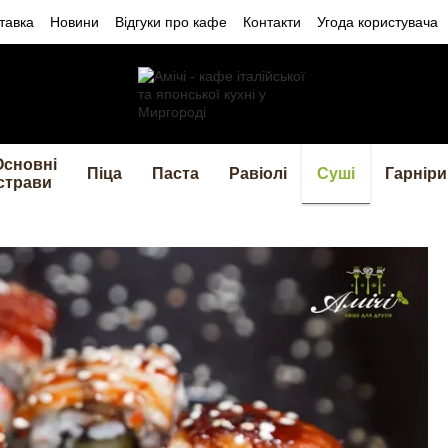
тавка
Новини
Відгуки про кафе
Контакти
Угода користувача
Основні
Піца
Паста
Равіолі
Суші
Гарніри
страви