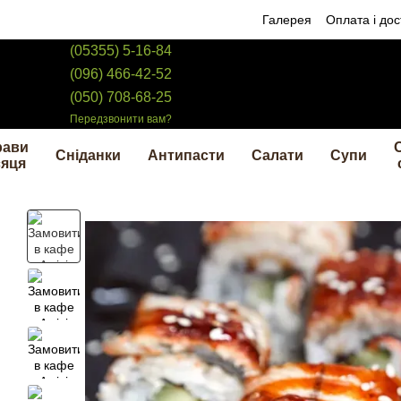
Перейти до основного контенту
Галерея
Оплата і дос
(05355) 5-16-84
(096) 466-42-52
(050) 708-68-25
Передзвонити вам?
рави
Сніданки
Антипасти
Салати
Супи
сяця