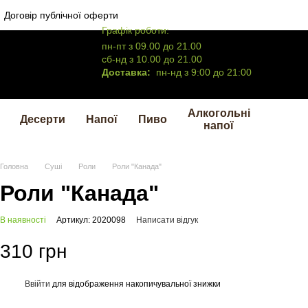
Договір публічної оферти
Графік роботи:
пн-пт з 09.00 до 21.00
сб-нд з 10.00 до 21.00
Доставка:
пн-нд з 9:00 до 21:00
Алкогольні
Десерти
Напої
Пиво
напої
Головна
Суші
Роли
Роли "Канада"
Роли "Канада"
В наявності
Артикул: 2020098
Написати відгук
310 грн
Ввійти
для відображення накопичувальної знижки
%