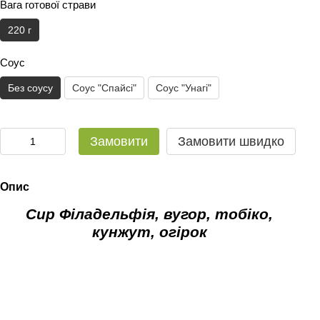
Вага готової страви
220 г
Соус
Без соусу
Соус "Спайсі"
Соус "Унагі"
Замовити
Замовити швидко
Опис
Сир Філадельфія, вугор, тобіко,
кунжут, огірок