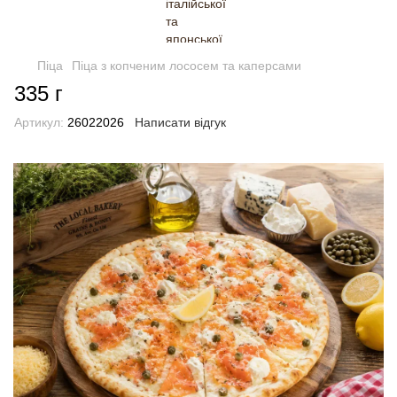
Піца
Піца з копченим лососем та каперсами
335 г
Артикул:
26022026
Написати відгук