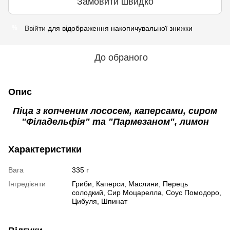
Замовити швидко
Ввійти
для відображення накопичувальної знижки
%
До обраного
Опис
Піца з копченим лососем, каперсами, сиром
"Філадельфія" та "Пармезаном", лимон
Характеристики
Вага
335 г
Інгредієнти
Гриби, Каперси, Маслини, Перець
солодкий, Сир Моцарелла, Соус Помодоро,
Цибуля, Шпинат