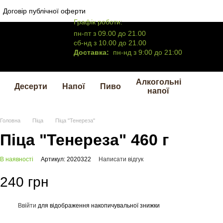
Договір публічної оферти
Графік роботи:
пн-пт з 09.00 до 21.00
сб-нд з 10.00 до 21.00
Доставка:
пн-нд з 9:00 до 21:00
Алкогольні
Десерти
Напої
Пиво
напої
Головна
Піца
Піца "Тенереза"
Піца "Тенереза" 460 г
В наявності
Артикул: 2020322
Написати відгук
240 грн
Ввійти
для відображення накопичувальної знижки
%