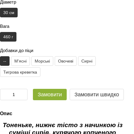
Діаметр
30 см
Вага
460 г
Добавки до піци
--
М'ясні
Морські
Овочеві
Сирні
Тигрова креветка
Замовити
Замовити швидко
Опис
Тоненьке, нижнє тісто з начинкою із
суміші сирів, курячого копченого