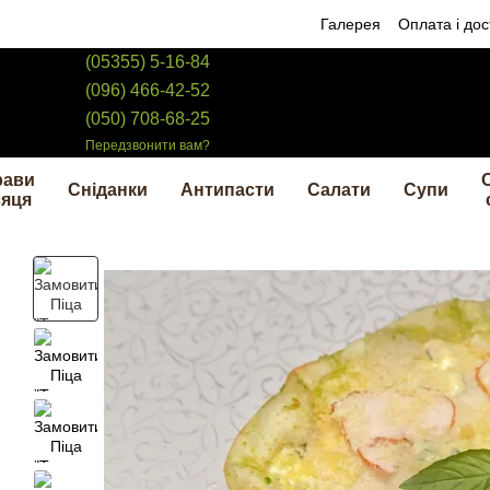
Перейти до основного контенту
Галерея
Оплата і дос
(05355) 5-16-84
(096) 466-42-52
(050) 708-68-25
Передзвонити вам?
рави
Сніданки
Антипасти
Салати
Супи
сяця