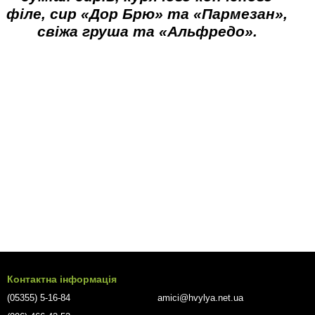
філе, сир «Дор Брю» та «Пармезан»,
свіжа груша та «Альфредо».
Контактна інформація
(05355) 5-16-84
amici@hvylya.net.ua