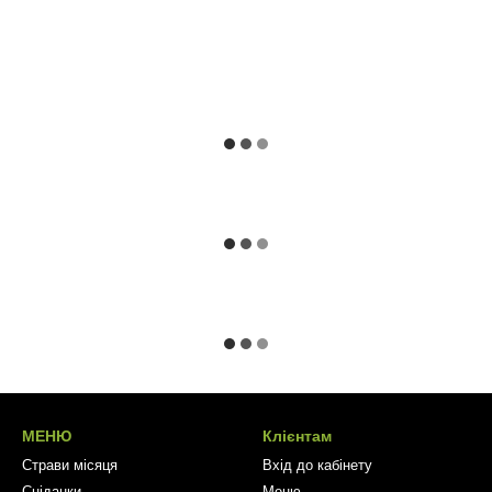
МЕНЮ
Клієнтам
Страви місяця
Вхід до кабінету
Сніданки
Меню