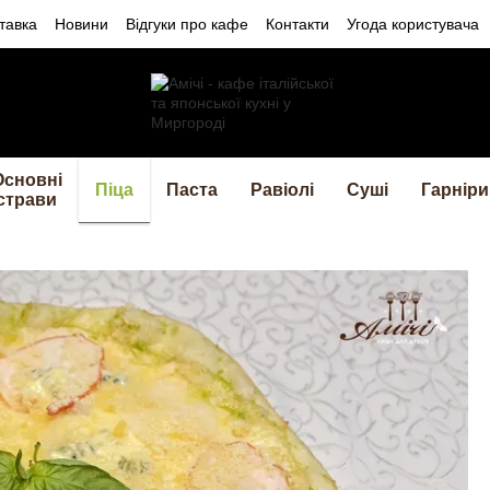
тавка
Новини
Відгуки про кафе
Контакти
Угода користувача
Основні
Піца
Паста
Равіолі
Суші
Гарніри
страви