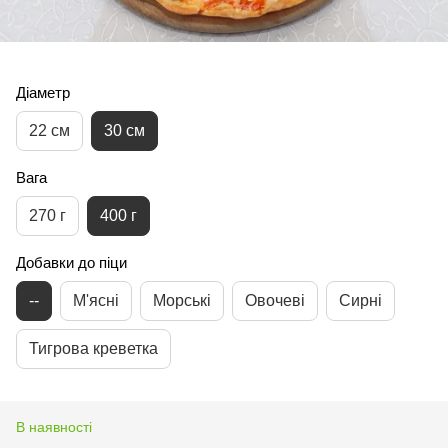
Діаметр
22 см
30 см
Вага
270 г
400 г
Добавки до піци
--
М'ясні
Морські
Овочеві
Сирні
Тигрова креветка
В наявності