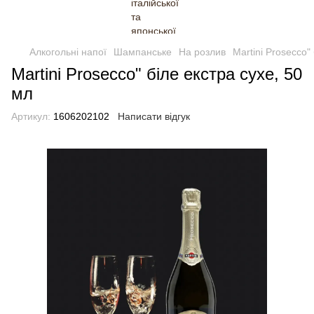
Алкогольні напої
Шампанське
На розлив
Martini Prosecco"
Martini Prosecco" біле екстра сухе, 50
мл
Артикул:
1606202102
Написати відгук