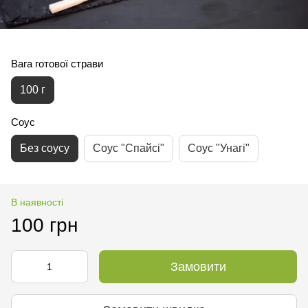
Вага готової страви
100 г
Соус
Без соусу
Соус "Спайсі"
Соус "Унагі"
В наявності
100 грн
Замовити