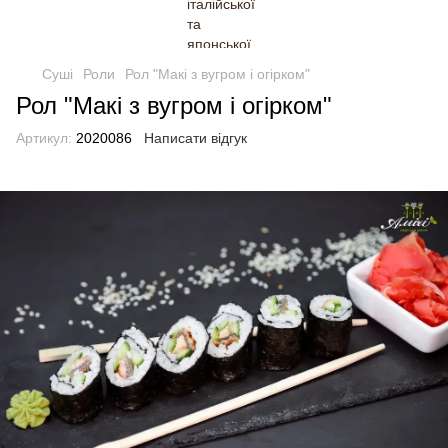
Суші
Роли
Рол "Макі з вугром і огірком"
Рол "Макі з вугром і огірком"
Артикул:
2020086
Написати відгук