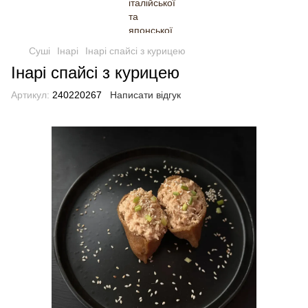
Суші
Інарі
Інарі спайсі з курицею
Інарі спайсі з курицею
Артикул:
240220267
Написати відгук