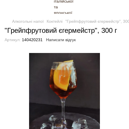
Алкогольні напої
Коктейлі
"Грейпфрутовий єгермейстр", 300
"Грейпфрутовий єгермейстр", 300 г
Артикул:
140420231
Написати відгук