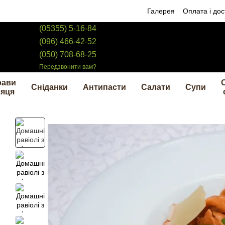
Перейти до основного контенту
Галерея
Оплата і дос
(05355) 5-16-84
(096) 466-42-52
(050) 708-68-25
Передзвонити вам?
рави
Сніданки
Антипасти
Салати
Супи
сяця