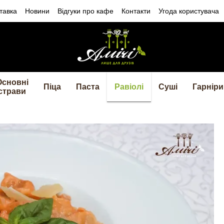
тавка
Новини
Відгуки про кафе
Контакти
Угода користувача
Основні
Піца
Паста
Равіолі
Суші
Гарніри
страви