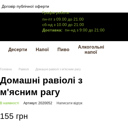
Договір публічної оферти
Графік роботи:
пн-пт з 09.00 до 21.00
сб-нд з 10.00 до 21.00
Доставка:
пн-нд з 9:00 до 21:00
Алкогольні
Десерти
Напої
Пиво
напої
Головна
Равіолі
Домашні равіолі з м'ясним рагу
Домашні равіолі з
м'ясним рагу
В наявності
Артикул: 2020052
Написати відгук
155 грн