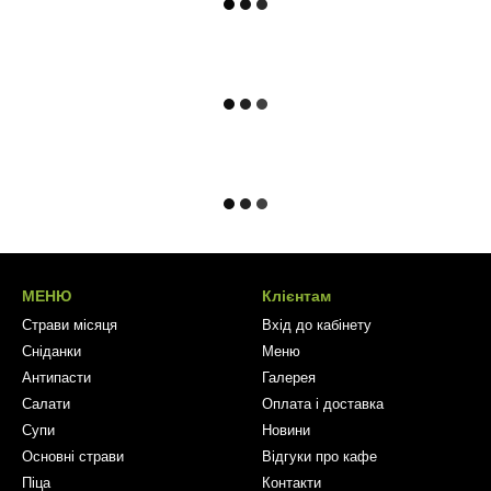
МЕНЮ
Клієнтам
Страви місяця
Вхід до кабінету
Сніданки
Меню
Антипасти
Галерея
Салати
Оплата і доставка
Супи
Новини
Основні страви
Відгуки про кафе
Піца
Контакти