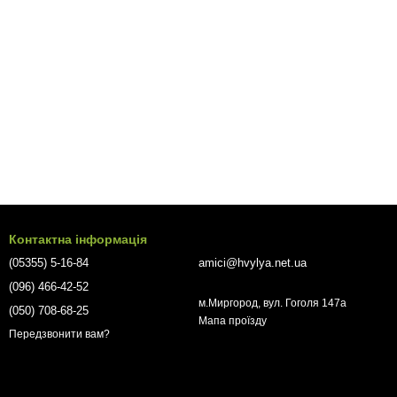
Контактна інформація
(05355) 5-16-84
amici@hvylya.net.ua
(096) 466-42-52
м.Миргород, вул. Гоголя 147а
(050) 708-68-25
Мапа проїзду
Передзвонити вам?