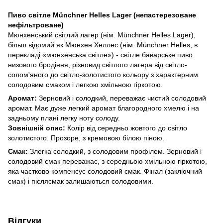
Пиво світле Münchner Helles Lager (непастерезоване
нефільтроване)
Мюнхенський світлий лагер (нім. Münchner Helles Lager),
більш відомий як Мюнхен Хеллес (нім. Münchner Helles, в
перекладі «мюнхенська світле») - світле баварське пиво
низового бродіння, різновид світлого лагера від світло-
солом'яного до світло-золотистого кольору з характерним
солодовим смаком і легкою хмільною гіркотою.
Аромат:
Зерновий і солодкий, переважає чистий солодовий
аромат. Має дуже легкий аромат благородного хмелю і на
задньому плані легку ноту солоду.
Зовнішній опис:
Колір від середньо жовтого до світло
золотистого. Прозоре, з кремовою білою піною.
Смак:
Злегка солодкий, з солодовим профілем. Зерновий і
солодовий смак переважає, з середньою хмільною гіркотою,
яка частково компенсує солодовий смак. Фінал (заключний
смак) і післясмак залишаються солодовими.
Відгуки