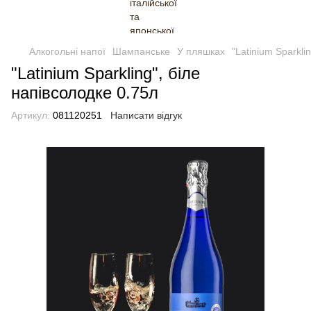
Алкогольні напої
Шампанське
У пляшках
"Latinium Sparkli
"Latinium Sparkling", біле
напівсолодке 0.75л
Артикул:
081120251
Написати відгук